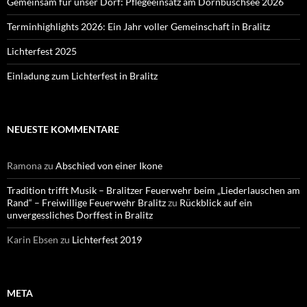
Gemeinsam für unser Dorf: Pflegeeinsatz am Dornbuschsee 2026
Terminhighlights 2026: Ein Jahr voller Gemeinschaft in Bralitz
Lichterfest 2025
Einladung zum Lichterfest in Bralitz
NEUESTE KOMMENTARE
Ramona
zu
Abschied von einer Ikone
Tradition trifft Musik – Bralitzer Feuerwehr beim „Liederlauschen am
Rand“ – Freiwillige Feuerwehr Bralitz
zu
Rückblick auf ein
unvergessliches Dorffest in Bralitz
Karin Ebsen
zu
Lichterfest 2019
META