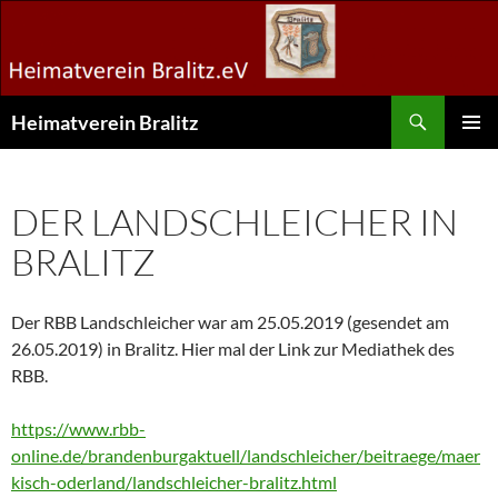
Zum
Inhalt
springen
Suchen
Heimatverein Bralitz
PRIMÄR
MENÜ
DER LANDSCHLEICHER IN
BRALITZ
Der RBB Landschleicher war am 25.05.2019 (gesendet am
26.05.2019) in Bralitz. Hier mal der Link zur Mediathek des
RBB.
https://www.rbb-
online.de/brandenburgaktuell/landschleicher/beitraege/maer
kisch-oderland/landschleicher-bralitz.html