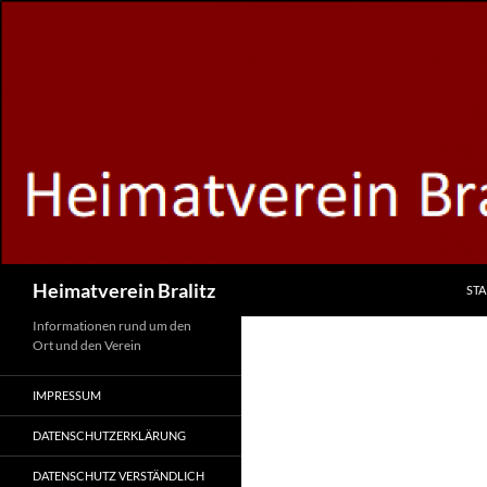
Zum
Inhalt
springen
Suchen
Heimatverein Bralitz
STA
Informationen rund um den
Ort und den Verein
IMPRESSUM
DATENSCHUTZERKLÄRUNG
DATENSCHUTZ VERSTÄNDLICH