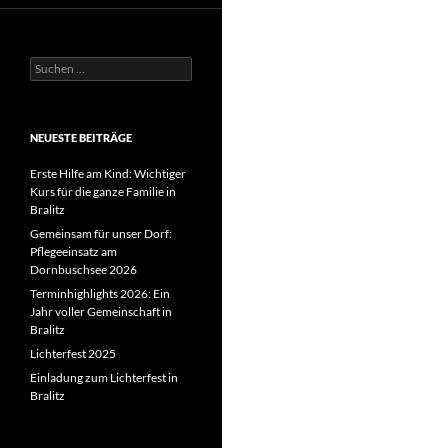
Suchen
nach:
NEUESTE BEITRÄGE
Erste Hilfe am Kind: Wichtiger
Kurs für die ganze Familie in
Bralitz
Gemeinsam für unser Dorf:
Pflegeeinsatz am
Dornbuschsee 2026
Terminhighlights 2026: Ein
Jahr voller Gemeinschaft in
Bralitz
Lichterfest 2025
Einladung zum Lichterfest in
Bralitz