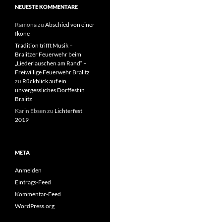
NEUESTE KOMMENTARE
Ramona
zu
Abschied von einer
Ikone
Tradition trifft Musik –
Bralitzer Feuerwehr beim
„Liederlauschen am Rand“ –
Freiwillige Feuerwehr Bralitz
zu
Rückblick auf ein
unvergessliches Dorffest in
Bralitz
Karin Ebsen
zu
Lichterfest
2019
META
Anmelden
Eintrags-Feed
Kommentar-Feed
WordPress.org