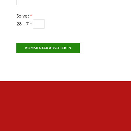
Solve :
*
28 − 7 =