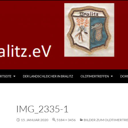
RTSEITE
DER LANDSCHLEICHER IN BRALITZ
OLDTIMERTREFFEN
DOR
IMG_2335-1
15. JANUAR 2020
5184 × 3456
BILDER ZUM OLDTIMERTRE