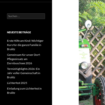
Suchen
nach:
NEUESTE BEITRÄGE
Erste Hilfe am Kind: Wichtiger
Kurs für die ganze Familie in
Bralitz
Gemeinsam für unser Dorf:
Pflegeeinsatz am
Dornbuschsee 2026
Terminhighlights 2026: Ein
Jahr voller Gemeinschaft in
Bralitz
Lichterfest 2025
Einladung zum Lichterfest in
Bralitz