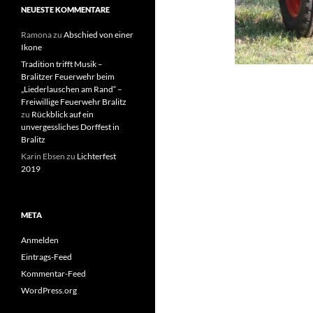
NEUESTE KOMMENTARE
Ramona
zu
Abschied von einer
Ikone
Tradition trifft Musik –
Bralitzer Feuerwehr beim
„Liederlauschen am Rand“ –
Freiwillige Feuerwehr Bralitz
zu
Rückblick auf ein
unvergessliches Dorffest in
Bralitz
Karin Ebsen
zu
Lichterfest
2019
META
Anmelden
Eintrags-Feed
Kommentar-Feed
WordPress.org