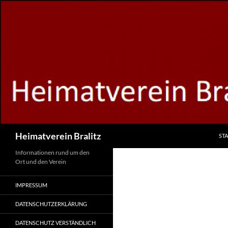
Zum
Inhalt
springen
Suchen
Heimatverein Bralitz
STA
Informationen rund um den
Ort und den Verein
IMPRESSUM
DATENSCHUTZERKLÄRUNG
DATENSCHUTZ VERSTÄNDLICH