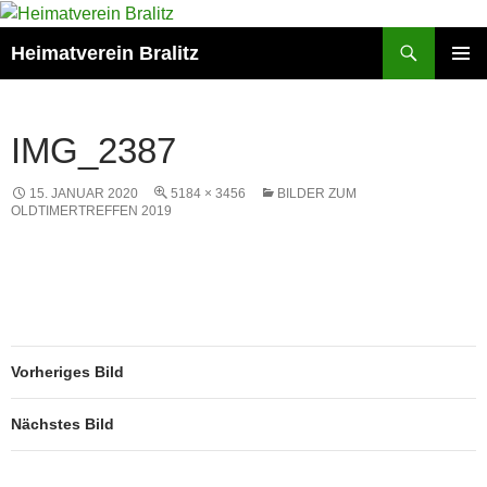
Zum
Inhalt
Suchen
Heimatverein Bralitz
springen
PRIMÄR
MENÜ
IMG_2387
15. JANUAR 2020
5184 × 3456
BILDER ZUM
OLDTIMERTREFFEN 2019
Vorheriges Bild
Nächstes Bild