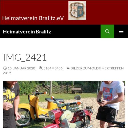
Zum
Inhalt
springen
Suchen
Heimatverein Bralitz
PRIMÄR
MENÜ
IMG_2421
15. JANUAR 2020
5184 × 3456
BILDER ZUM OLDTIMERTREFFEN
2019