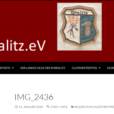
RTSEITE
DER LANDSCHLEICHER IN BRALITZ
OLDTIMERTREFFEN
DOR
IMG_2436
15. JANUAR 2020
5184 × 3456
BILDER ZUM OLDTIMERTRE