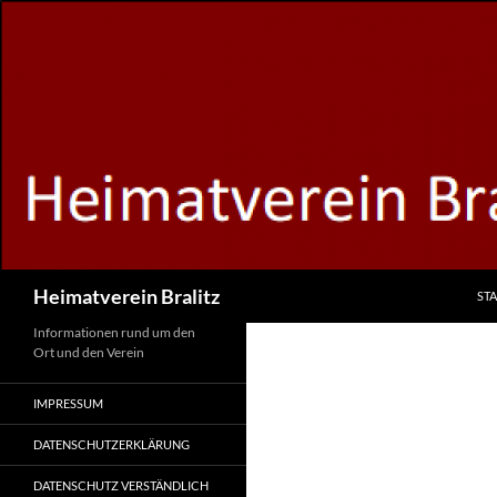
Zum
Inhalt
springen
Suchen
Heimatverein Bralitz
STA
Informationen rund um den
Ort und den Verein
IMPRESSUM
DATENSCHUTZERKLÄRUNG
DATENSCHUTZ VERSTÄNDLICH