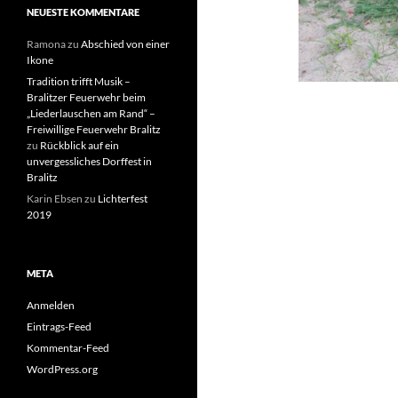
NEUESTE KOMMENTARE
Ramona
zu
Abschied von einer
Ikone
Tradition trifft Musik –
Bralitzer Feuerwehr beim
„Liederlauschen am Rand“ –
Freiwillige Feuerwehr Bralitz
zu
Rückblick auf ein
unvergessliches Dorffest in
Bralitz
Karin Ebsen
zu
Lichterfest
2019
META
Anmelden
Eintrags-Feed
Kommentar-Feed
WordPress.org