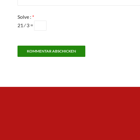
Solve :
*
21 ⁄ 3 =