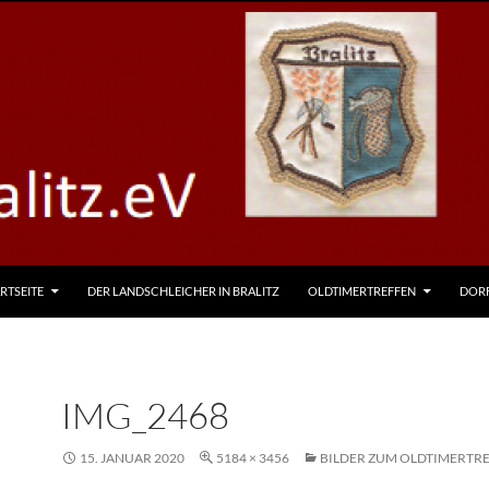
RTSEITE
DER LANDSCHLEICHER IN BRALITZ
OLDTIMERTREFFEN
DOR
IMG_2468
15. JANUAR 2020
5184 × 3456
BILDER ZUM OLDTIMERTRE