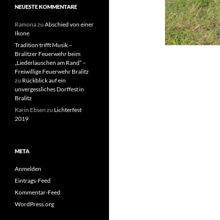
NEUESTE KOMMENTARE
Ramona
zu
Abschied von einer
Ikone
Tradition trifft Musik –
Bralitzer Feuerwehr beim
„Liederlauschen am Rand“ –
Freiwillige Feuerwehr Bralitz
zu
Rückblick auf ein
unvergessliches Dorffest in
Bralitz
Karin Ebsen
zu
Lichterfest
2019
META
Anmelden
Eintrags-Feed
Kommentar-Feed
WordPress.org