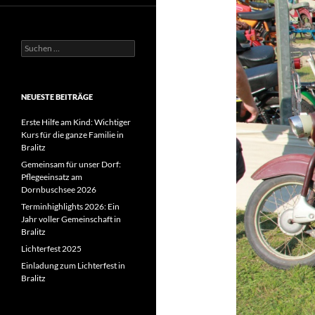
Suchen
nach:
NEUESTE BEITRÄGE
Erste Hilfe am Kind: Wichtiger
Kurs für die ganze Familie in
Bralitz
Gemeinsam für unser Dorf:
Pflegeeinsatz am
Dornbuschsee 2026
Terminhighlights 2026: Ein
Jahr voller Gemeinschaft in
Bralitz
Lichterfest 2025
Einladung zum Lichterfest in
Bralitz