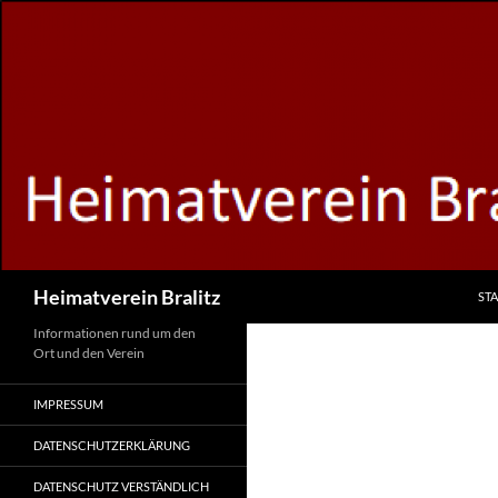
Zum
Inhalt
springen
Suchen
Heimatverein Bralitz
STA
Informationen rund um den
Ort und den Verein
IMPRESSUM
DATENSCHUTZERKLÄRUNG
DATENSCHUTZ VERSTÄNDLICH