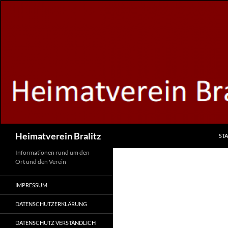
Zum
Inhalt
springen
Suchen
Heimatverein Bralitz
STA
Informationen rund um den
Ort und den Verein
IMPRESSUM
DATENSCHUTZERKLÄRUNG
DATENSCHUTZ VERSTÄNDLICH