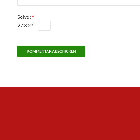
Solve :
*
27 × 27 =