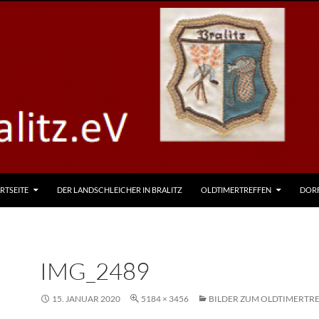
RTSEITE
DER LANDSCHLEICHER IN BRALITZ
OLDTIMERTREFFEN
DOR
IMG_2489
15. JANUAR 2020
5184 × 3456
BILDER ZUM OLDTIMERTRE