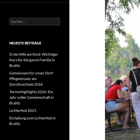
Suchen
nach:
NEUESTE BEITRÄGE
Erste Hilfe am Kind: Wichtiger
Kurs für die ganze Familie in
Bralitz
Gemeinsam für unser Dorf:
Pflegeeinsatz am
Dornbuschsee 2026
Terminhighlights 2026: Ein
Jahr voller Gemeinschaft in
Bralitz
Lichterfest 2025
Einladung zum Lichterfest in
Bralitz