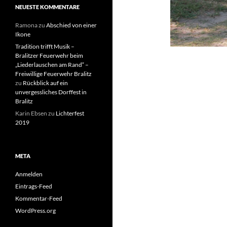
NEUESTE KOMMENTARE
Ramona
zu
Abschied von einer
Ikone
Tradition trifft Musik –
Bralitzer Feuerwehr beim
„Liederlauschen am Rand“ –
Freiwillige Feuerwehr Bralitz
zu
Rückblick auf ein
unvergessliches Dorffest in
Bralitz
Karin Ebsen
zu
Lichterfest
2019
META
Anmelden
Eintrags-Feed
Kommentar-Feed
WordPress.org