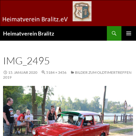
Zum
Inhalt
springen
Suchen
Heimatverein Bralitz
PRIMÄR
MENÜ
IMG_2495
15. JANUAR 2020
5184 × 3456
BILDER ZUM OLDTIMERTREFFEN
2019