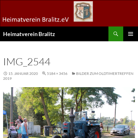
Zum
Inhalt
springen
Suchen
Heimatverein Bralitz
PRIMÄR
MENÜ
IMG_2544
15. JANUAR 2020
5184 × 3456
BILDER ZUM OLDTIMERTREFFEN
2019