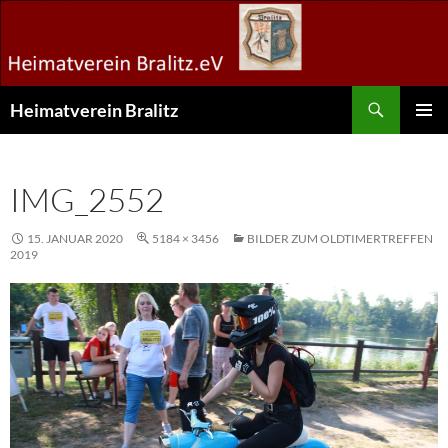
Zum
Inhalt
springen
Suchen
Heimatverein Bralitz
PRIMÄR
MENÜ
IMG_2552
15. JANUAR 2020
5184 × 3456
BILDER ZUM OLDTIMERTREFFEN
2019