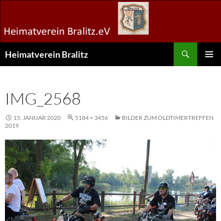
Zum
Inhalt
springen
Suchen
Heimatverein Bralitz
PRIMÄR
MENÜ
IMG_2568
15. JANUAR 2020
5184 × 3456
BILDER ZUM OLDTIMERTREFFEN
2019