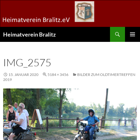
Zum
Inhalt
springen
Suchen
Heimatverein Bralitz
PRIMÄR
MENÜ
IMG_2575
15. JANUAR 2020
5184 × 3456
BILDER ZUM OLDTIMERTREFFEN
2019