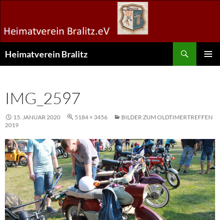
Zum
Inhalt
springen
Suchen
Heimatverein Bralitz
PRIMÄR
MENÜ
IMG_2597
15. JANUAR 2020
5184 × 3456
BILDER ZUM OLDTIMERTREFFEN
2019