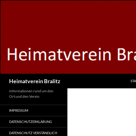
Zum
Inhalt
springen
Suchen
Heimatverein Bralitz
STA
Informationen rund um den
Ort und den Verein
IMPRESSUM
DATENSCHUTZERKLÄRUNG
DATENSCHUTZ VERSTÄNDLICH