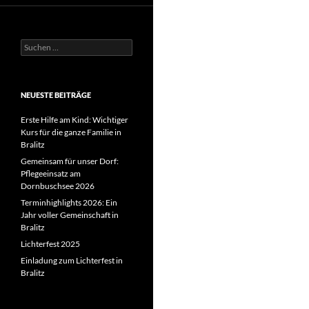
Suchen
nach:
NEUESTE BEITRÄGE
Erste Hilfe am Kind: Wichtiger
Kurs für die ganze Familie in
Bralitz
Gemeinsam für unser Dorf:
Pflegeeinsatz am
Dornbuschsee 2026
Terminhighlights 2026: Ein
Jahr voller Gemeinschaft in
Bralitz
Lichterfest 2025
Einladung zum Lichterfest in
Bralitz