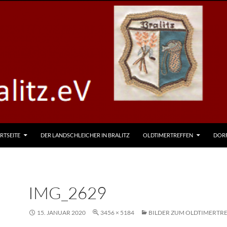
RTSEITE
DER LANDSCHLEICHER IN BRALITZ
OLDTIMERTREFFEN
DOR
IMG_2629
15. JANUAR 2020
3456 × 5184
BILDER ZUM OLDTIMERTRE