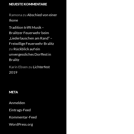
NEUESTE KOMMENTARE
Ramona
zu
Abschied von einer
Ikone
Tradition trifft Musik –
Bralitzer Feuerwehr beim
„Liederlauschen am Rand“ –
Freiwillige Feuerwehr Bralitz
zu
Rückblick auf ein
unvergessliches Dorffest in
Bralitz
Karin Ebsen
zu
Lichterfest
2019
META
Anmelden
Eintrags-Feed
Kommentar-Feed
WordPress.org