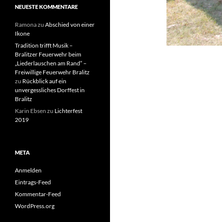
NEUESTE KOMMENTARE
Ramona
zu
Abschied von einer
Ikone
Tradition trifft Musik –
Bralitzer Feuerwehr beim
„Liederlauschen am Rand“ –
Freiwillige Feuerwehr Bralitz
zu
Rückblick auf ein
unvergessliches Dorffest in
Bralitz
Karin Ebsen
zu
Lichterfest
2019
META
Anmelden
Eintrags-Feed
Kommentar-Feed
WordPress.org