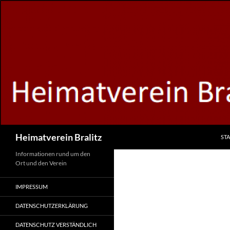
Zum
Inhalt
springen
Suchen
Heimatverein Bralitz
STA
Informationen rund um den
Ort und den Verein
IMPRESSUM
DATENSCHUTZERKLÄRUNG
DATENSCHUTZ VERSTÄNDLICH