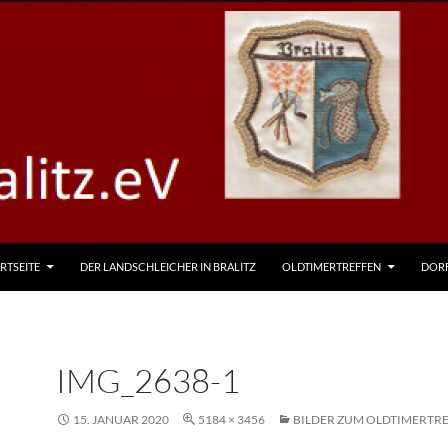
RTSEITE
DER LANDSCHLEICHER IN BRALITZ
OLDTIMERTREFFEN
DOR
IMG_2638-1
15. JANUAR 2020
5184 × 3456
BILDER ZUM OLDTIMERTRE