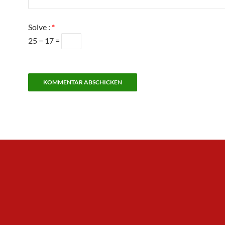
Solve :
*
25 − 17 =