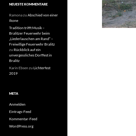
NEUESTE KOMMENTARE
Ramona
zu
Abschied von einer
Ikone
Tradition trifft Musik –
Bralitzer Feuerwehr beim
„Liederlauschen am Rand“ –
Freiwillige Feuerwehr Bralitz
zu
Rückblick auf ein
unvergessliches Dorffest in
Bralitz
Karin Ebsen
zu
Lichterfest
2019
META
Anmelden
Eintrags-Feed
Kommentar-Feed
WordPress.org