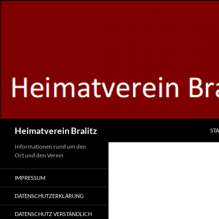
Zum
Inhalt
springen
Suchen
Heimatverein Bralitz
STA
Informationen rund um den
Ort und den Verein
IMPRESSUM
DATENSCHUTZERKLÄRUNG
DATENSCHUTZ VERSTÄNDLICH