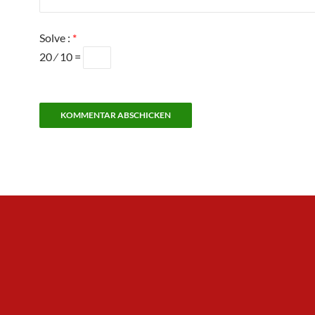
Solve :
*
20 ⁄ 10 =