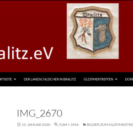
RTSEITE
DER LANDSCHLEICHER IN BRALITZ
OLDTIMERTREFFEN
DOR
IMG_2670
15. JANUAR 2020
5184 × 3456
BILDER ZUM OLDTIMERTRE