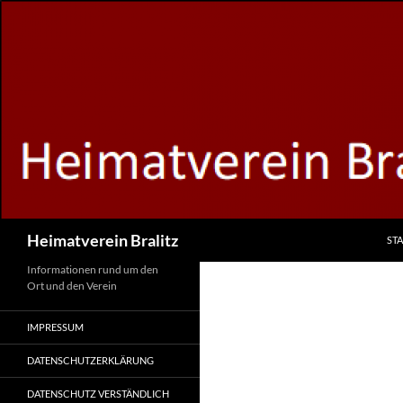
Zum
Inhalt
springen
Suchen
Heimatverein Bralitz
STA
Informationen rund um den
Ort und den Verein
IMPRESSUM
DATENSCHUTZERKLÄRUNG
DATENSCHUTZ VERSTÄNDLICH