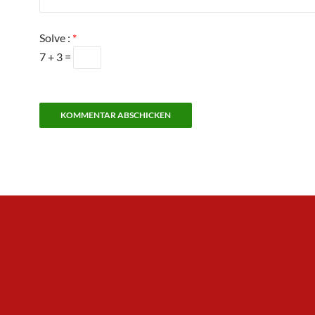
Solve :
*
7 + 3 =