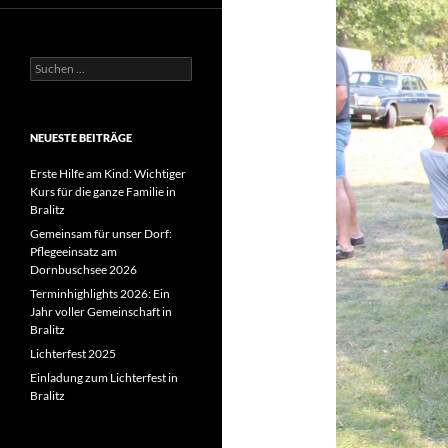
Suchen
nach:
NEUESTE BEITRÄGE
Erste Hilfe am Kind: Wichtiger
Kurs für die ganze Familie in
Bralitz
Gemeinsam für unser Dorf:
Pflegeeinsatz am
Dornbuschsee 2026
Terminhighlights 2026: Ein
Jahr voller Gemeinschaft in
Bralitz
Lichterfest 2025
Einladung zum Lichterfest in
Bralitz