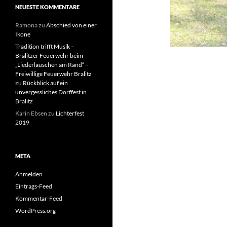
NEUESTE KOMMENTARE
Ramona
zu
Abschied von einer
Ikone
Tradition trifft Musik –
Bralitzer Feuerwehr beim
„Liederlauschen am Rand“ –
Freiwillige Feuerwehr Bralitz
zu
Rückblick auf ein
unvergessliches Dorffest in
Bralitz
Karin Ebsen
zu
Lichterfest
2019
META
Anmelden
Eintrags-Feed
Kommentar-Feed
WordPress.org