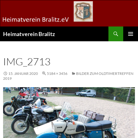
Zum
Inhalt
springen
Suchen
Heimatverein Bralitz
PRIMÄR
MENÜ
IMG_2713
15. JANUAR 2020
5184 × 3456
BILDER ZUM OLDTIMERTREFFEN
2019