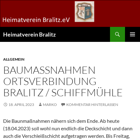
Zum
Inhalt
springen
Suchen
Heimatverein Bralitz
PRIMÄR
MENÜ
ALLGEMEIN
BAUMASSNAHMEN O
RTSVERBINDUNG B
RALITZ / SCHIFFMÜHLE
18. APRIL 2023
MARKO
KOMMENTAR HINTERLASSEN
Die Baunmaßnahmen nähern sich dem Ende. Ab heute
(18.04.2023) soll wohl nun endlich die Deckschicht und dann
auch die Verschleißschicht aufgetragen werden. Bis Freitag,