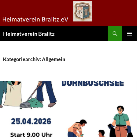
Zum
Inhalt
springen
Suchen
Heimatverein Bralitz
PRIMÄR
MENÜ
Kategoriearchiv: Allgemein