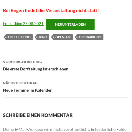
Bei Regen findet die Veranstaltung nicht statt!
Freiluftkino 28.08.2021
HERUNTERLADEN
FREILUFTKINO
KINO
OPEN-AIR
OPENAIRKINO
Beitragsnavigation
VORHERIGER BEITRAG
Die erste Dorfzeitung ist erschienen
NÄCHSTER BEITRAG
Neue Termine im Kalender
SCHREIBE EINEN KOMMENTAR
Deine E-Mail-Adresse wird nicht veröffentlicht.
Erforderliche Felder