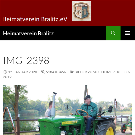
Zum
Inhalt
springen
Suchen
Heimatverein Bralitz
PRIMÄR
MENÜ
IMG_2398
15. JANUAR 2020
5184 × 3456
BILDER ZUM OLDTIMERTREFFEN
2019