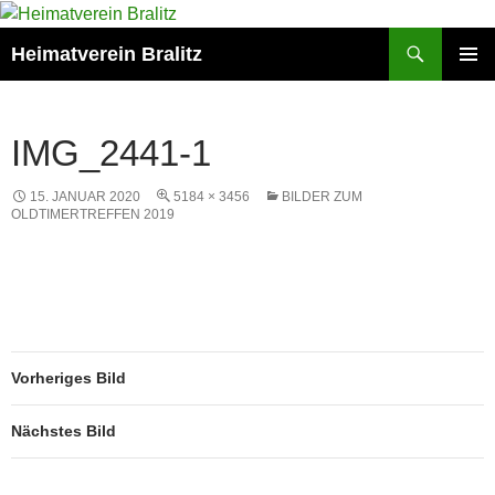
Zum
Inhalt
Suchen
Heimatverein Bralitz
springen
PRIMÄR
MENÜ
IMG_2441-1
15. JANUAR 2020
5184 × 3456
BILDER ZUM
OLDTIMERTREFFEN 2019
Vorheriges Bild
Nächstes Bild