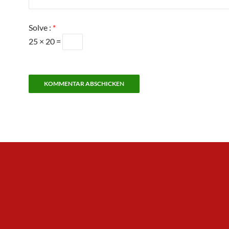
Solve :
*
25 × 20 =