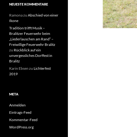
NEUESTE KOMMENTARE
Ramona
zu
Abschied von einer
Ikone
Tradition trifft Musik –
Bralitzer Feuerwehr beim
„Liederlauschen am Rand“ –
Freiwillige Feuerwehr Bralitz
zu
Rückblick auf ein
unvergessliches Dorffest in
Bralitz
Karin Ebsen
zu
Lichterfest
2019
META
Anmelden
Eintrags-Feed
Kommentar-Feed
WordPress.org