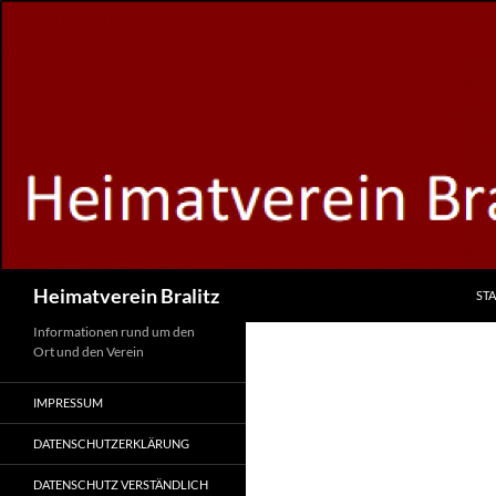
Zum
Inhalt
springen
Suchen
Heimatverein Bralitz
STA
Informationen rund um den
Ort und den Verein
IMPRESSUM
DATENSCHUTZERKLÄRUNG
DATENSCHUTZ VERSTÄNDLICH