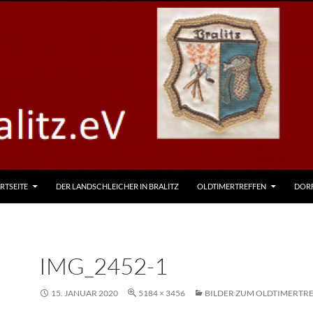
RTSEITE
DER LANDSCHLEICHER IN BRALITZ
OLDTIMERTREFFEN
DOR
IMG_2452-1
15. JANUAR 2020
5184 × 3456
BILDER ZUM OLDTIMERTRE