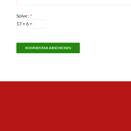
Solve :
*
17 × 6 =