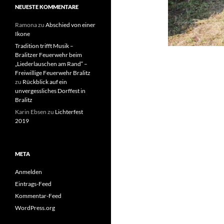
NEUESTE KOMMENTARE
Ramona
zu
Abschied von einer
Ikone
Tradition trifft Musik –
Bralitzer Feuerwehr beim
„Liederlauschen am Rand“ –
Freiwillige Feuerwehr Bralitz
zu
Rückblick auf ein
unvergessliches Dorffest in
Bralitz
Karin Ebsen
zu
Lichterfest
2019
META
Anmelden
Eintrags-Feed
Kommentar-Feed
WordPress.org