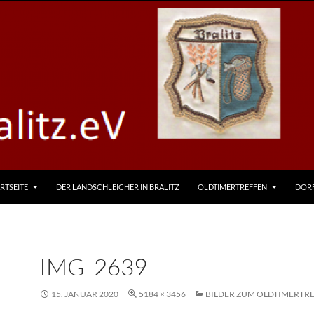
RTSEITE
DER LANDSCHLEICHER IN BRALITZ
OLDTIMERTREFFEN
DOR
IMG_2639
15. JANUAR 2020
5184 × 3456
BILDER ZUM OLDTIMERTRE