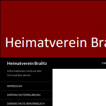
Zum
Inhalt
springen
Suchen
Heimatverein Bralitz
STA
Informationen rund um den
Ort und den Verein
IMPRESSUM
DATENSCHUTZERKLÄRUNG
DATENSCHUTZ VERSTÄNDLICH